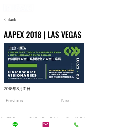
< Back
AAPEX 2018 | LAS VEGAS
2018年3月31日
Previous
Next
No.358,Dongxing Rd,Dali Dist,Taichung City 412 ,
Taiwan
TEL:
886- 2406-0078
| FAX:
886-4-2406-9657